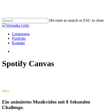
Skip
to
main
content
Hit enter to search or ESC to close
Close
Search
Menu
Leistungen
Portfolio
Kontakt
Menu
Spotify Canvas
Intro
Ein animiertes Musikvideo mit 8 Sekunden
Challenge.