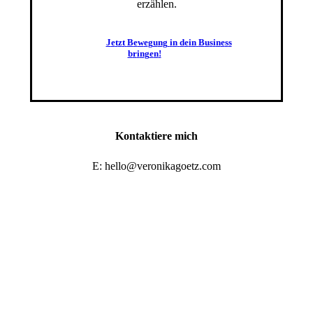
erzählen.
J
e
t
z
t
B
e
w
e
g
u
n
g
i
n
d
e
i
n
B
u
s
i
n
e
s
s
b
r
i
n
g
e
n
!
Kontaktiere mich
E: hello@veronikagoetz.com