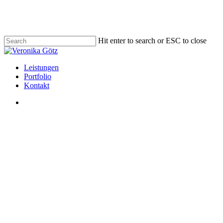
Skip
to
main
content
Hit enter to search or ESC to close
Close
Search
Menu
Leistungen
Portfolio
Kontakt
Menu